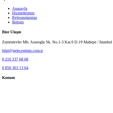
Anasayfa
Hizmetlerimiz
Referanslarımız
İletişim
Bize Ulaşın
Zumrutevler Mh. Asuroglu Sk. No.1-3 Kat.9 D.19 Maltepe / İstanbul
bilgi@gelecegimiz.com.tr
0 216 337 68 68
0 850 303 13 64
Konum