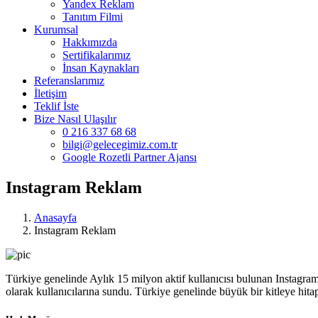
Yandex Reklam
Tanıtım Filmi
Kurumsal
Hakkımızda
Sertifikalarımız
İnsan Kaynakları
Referanslarımız
İletişim
Teklif İste
Bize Nasıl Ulaşılır
0 216 337 68 68
bilgi@gelecegimiz.com.tr
Google Rozetli Partner Ajansı
Instagram Reklam
Anasayfa
Instagram Reklam
Türkiye genelinde Aylık 15 milyon aktif kullanıcısı bulunan Instagr
olarak kullanıcılarına sundu. Türkiye genelinde büyük bir kitleye hita