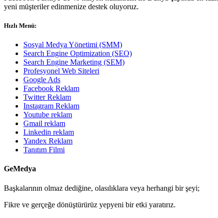
yeni müşteriler edinmenize destek oluyoruz.
Hızlı Menü:
Sosyal Medya Yönetimi (SMM)
Search Engine Optimization (SEO)
Search Engine Marketing (SEM)
Profesyonel Web Siteleri
Google Ads
Facebook Reklam
Twitter Reklam
Instagram Reklam
Youtube reklam
Gmail reklam
Linkedin reklam
Yandex Reklam
Tanıtım Filmi
GeMedya
Başkalarının olmaz dediğine, olasılıklara veya herhangi bir şeyi;
Fikre ve gerçeğe dönüştürürüz yepyeni bir etki yaratırız.