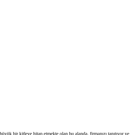
yük bir kitleye hitap etmekte olan bu alanda, firmanızı tanıtıyor ve