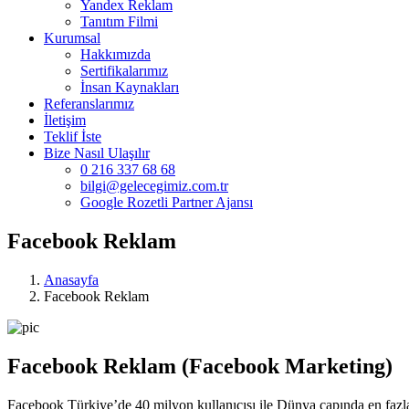
Yandex Reklam
Tanıtım Filmi
Kurumsal
Hakkımızda
Sertifikalarımız
İnsan Kaynakları
Referanslarımız
İletişim
Teklif İste
Bize Nasıl Ulaşılır
0 216 337 68 68
bilgi@gelecegimiz.com.tr
Google Rozetli Partner Ajansı
Facebook Reklam
Anasayfa
Facebook Reklam
Facebook Reklam (Facebook Marketing)
Facebook Türkiye’de 40 milyon kullanıcısı ile Dünya çapında en fazla 